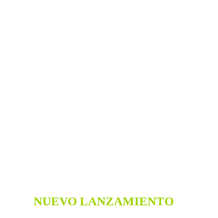
TODOS PODEMOS VIVIR
MEJOR
Compra en la tienda online saludable más grande
del Perú con total seguridad y confianza.
TODOS PODEMOS VIVIR MEJOR
Compra en la tienda online saludable más grande del Perú con total seguridad y
confianza.
NUEVO LANZAMIENTO