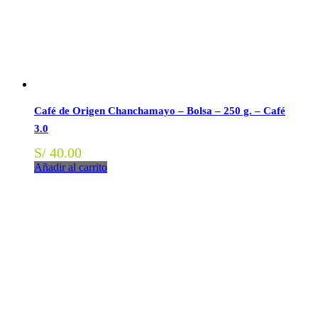
Café de Origen Chanchamayo – Bolsa – 250 g. – Café
3.0
S/
40.00
Añadir al carrito