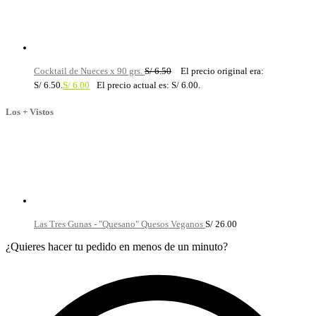
Cocktail de Nueces x 90 grs.
S/
6.50
El precio original era:
S/ 6.50.
S/
6.00
El precio actual es: S/ 6.00.
Los + Vistos
Las Tres Gunas - "Quesano" Quesos Veganos
S/
26.00
¿Quieres hacer tu pedido en menos de un minuto?